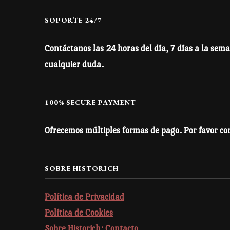
en
la
SOPORTE 24/7
página
Contáctanos las 24 horas del día, 7 días a la sema
de
cualquier duda.
producto
100% SECURE PAYMENT
Ofrecemos múltiples formas de pago. Por favor con
SOBRE HISTORICH
Política de Privacidad
Política de Cookies
Sobre Historich: Contacto