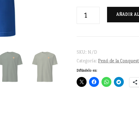
Penó
AÑADIR A
de
la
Conquesta
-
SKU:
N/D
Camiseta
Categoría:
Penó de la Conques
cantidad
Difúndelo en: