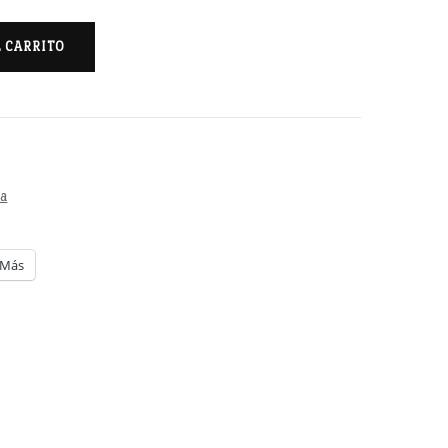
L CARRITO
ta
Más