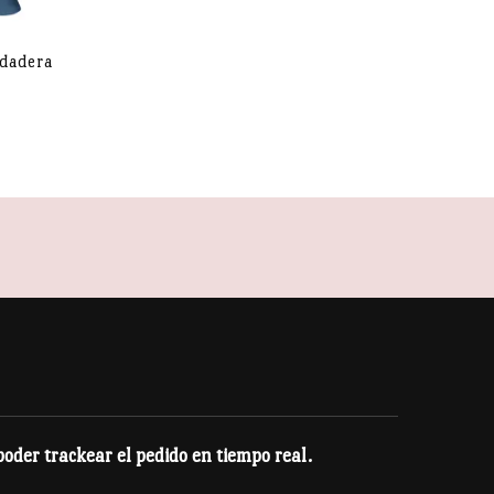
udadera
blanco brillante.
tos de consumo ofrecidos sean seguros y cumplan con
on nosotros en
historich@historich.net
o escríbenos
der trackear el pedido en tiempo real.