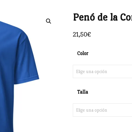
Penó de la C
🔍
21,50
€
Color
Talla