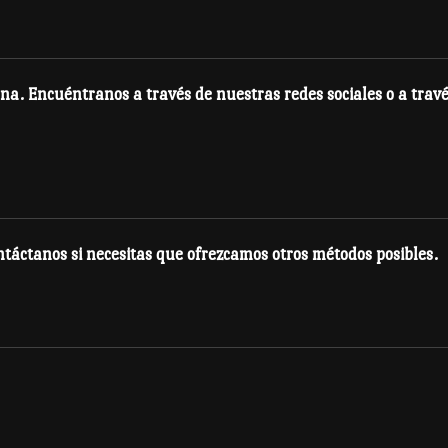
en
la
la
página
página
de
na. Encuéntranos a través de nuestras redes sociales o a travé
de
producto
producto
táctanos si necesitas que ofrezcamos otros métodos posibles.