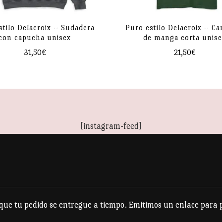
.
stilo Delacroix – Sudadera
Puro estilo Delacroix – Ca
con capucha unisex
de manga corta unis
31,50
€
21,50
€
Este
Este
producto
producto
tiene
tiene
múltiples
múltiples
[instagram-feed]
variantes.
variantes.
Las
Las
opciones
opciones
se
se
pueden
pueden
e tu pedido se entregue a tiempo. Emitimos un enlace para po
elegir
elegir