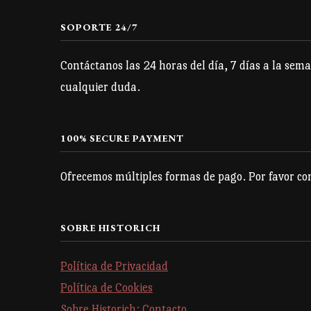
en
la
SOPORTE 24/7
página
Contáctanos las 24 horas del día, 7 días a la sema
de
cualquier duda.
producto
100% SECURE PAYMENT
Ofrecemos múltiples formas de pago. Por favor con
SOBRE HISTORICH
Política de Privacidad
Política de Cookies
Sobre Historich: Contacto