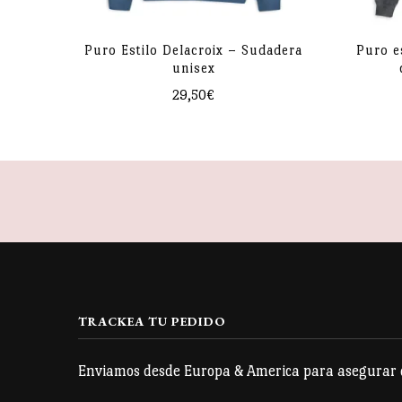
Recuerda limpiar la superficie antes de pegar la pegatina
Puro Estilo Delacroix – Sudadera
Puro e
unisex
29,50
€
Este
producto
tiene
múltiples
variantes.
Las
opciones
se
TRACKEA TU PEDIDO
pueden
Enviamos desde Europa & America para asegurar qu
elegir