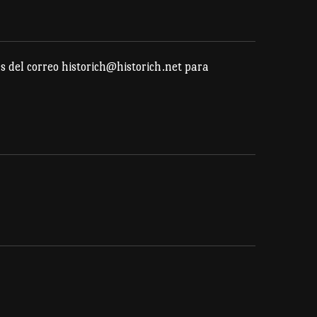
en
la
página
s del correo historich@historich.net para
de
producto