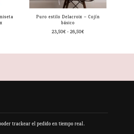
miseta
Puro estilo Delacroix – Cojín
ex
básico
Rango
23,50
€
-
26,50
€
de
Este
precios:
producto
desde
23,50€
tiene
hasta
múltiples
26,50€
variantes.
Las
opciones
se
pueden
der trackear el pedido en tiempo real.
elegir