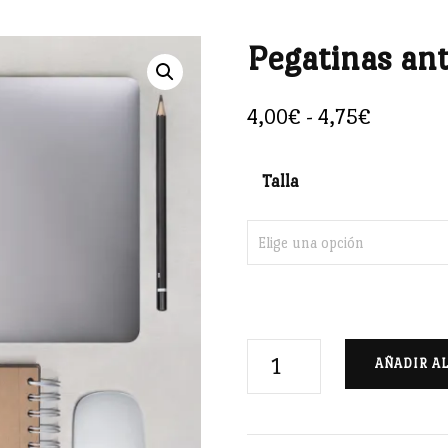
Pegatinas ant
🔍
Rango
4,00
€
-
4,75
€
de
precios:
Talla
desde
4,00€
hasta
4,75€
Pegatinas
AÑADIR A
antiburbujas
cantidad