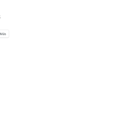
x
Más