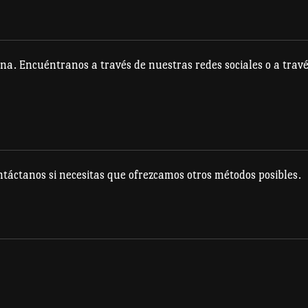
en
en
la
la
página
página
na. Encuéntranos a través de nuestras redes sociales o a travé
de
de
producto
producto
táctanos si necesitas que ofrezcamos otros métodos posibles.