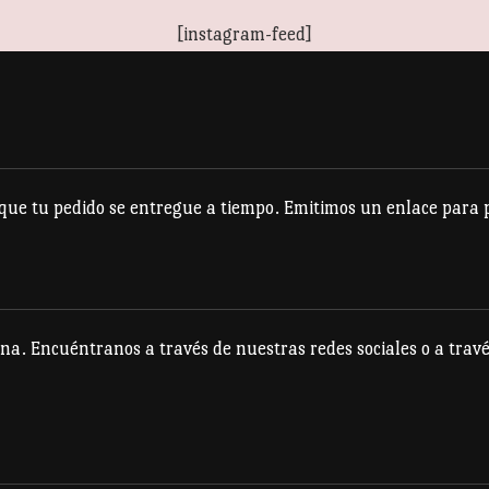
múltiples
múltiples
[instagram-feed]
variantes.
variantes.
Las
Las
opciones
opciones
se
se
pueden
pueden
e tu pedido se entregue a tiempo. Emitimos un enlace para po
elegir
elegir
en
en
la
la
página
página
na. Encuéntranos a través de nuestras redes sociales o a travé
de
de
producto
producto