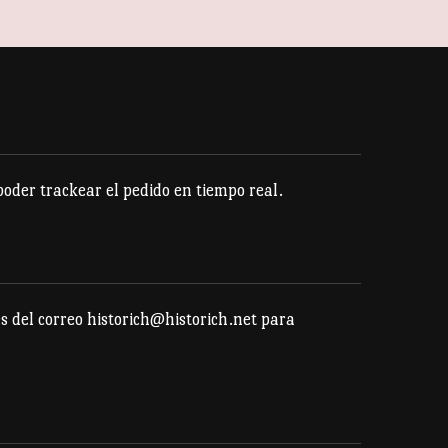
múltiples
variantes.
Las
opciones
se
pueden
der trackear el pedido en tiempo real.
elegir
en
la
página
s del correo historich@historich.net para
de
producto