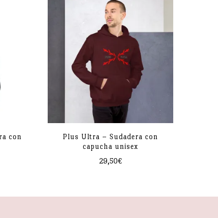
ra con
Plus Ultra – Sudadera con
capucha unisex
29,50
€
Este
producto
tiene