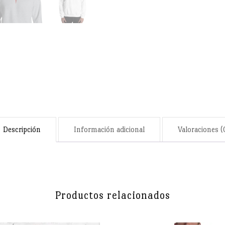
Descripción
Información adicional
Valoraciones (
Productos relacionados
rden de Santiago bordada. Ideal para los amantes de la historia y el 