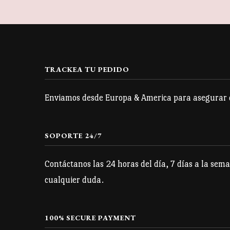
múltiples
variantes.
Las
opciones
se
TRACKEA TU PEDIDO
pueden
Enviamos desde Europa & America para asegurar qu
elegir
en
la
SOPORTE 24/7
página
Contáctanos las 24 horas del día, 7 días a la sema
de
cualquier duda.
producto
100% SECURE PAYMENT