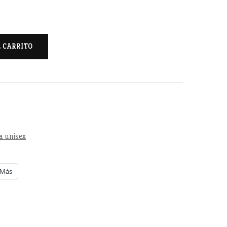
L CARRITO
a unisex
Más