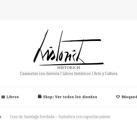
HISTORICH
Camisetas con historia | Libros históricos | Arte y Cultura
📖 Libros
🛍️ Shop: Ver todos los diseños
👕 Búsqued
o
Cruz de Santiago bordada – Sudadera con capucha unisex