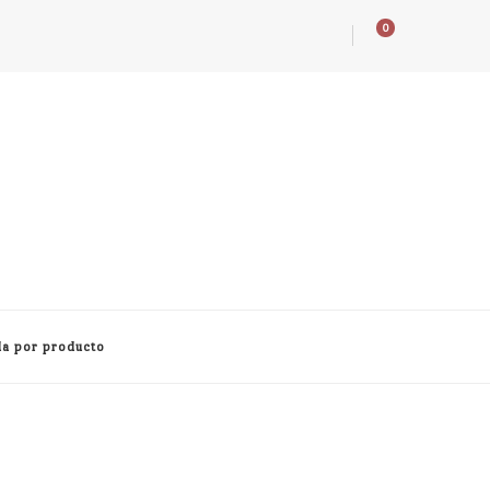
0
a por producto