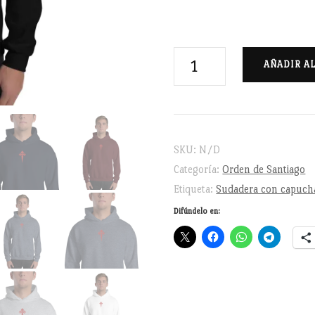
Cruz
AÑADIR A
de
Santiago
bordada
-
SKU:
N/D
Sudadera
Categoría:
Orden de Santiago
con
Etiqueta:
Sudadera con capuch
capucha
Difúndelo en:
unisex
cantidad