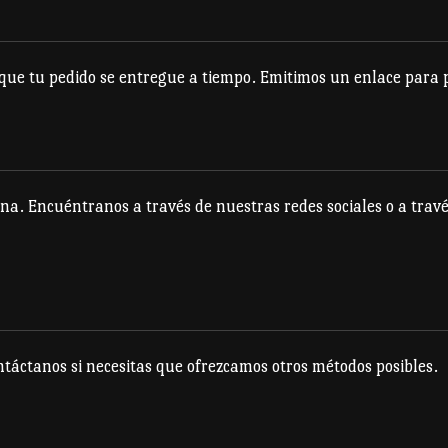
se
se
pueden
pueden
e tu pedido se entregue a tiempo. Emitimos un enlace para po
elegir
elegir
en
en
la
la
página
página
na. Encuéntranos a través de nuestras redes sociales o a travé
de
de
producto
producto
táctanos si necesitas que ofrezcamos otros métodos posibles.