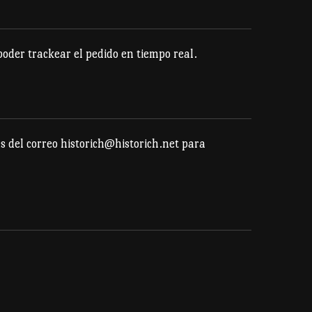
se
pueden
der trackear el pedido en tiempo real.
elegir
en
la
página
s del correo historich@historich.net para
de
producto