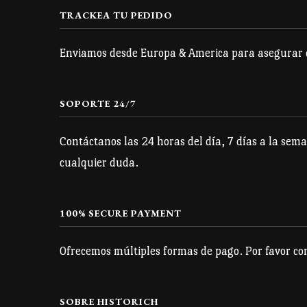
se
TRACKEA TU PEDIDO
pueden
Enviamos desde Europa & America para asegurar qu
elegir
en
la
SOPORTE 24/7
página
Contáctanos las 24 horas del día, 7 días a la sema
de
cualquier duda.
producto
100% SECURE PAYMENT
Ofrecemos múltiples formas de pago. Por favor con
SOBRE HISTORICH