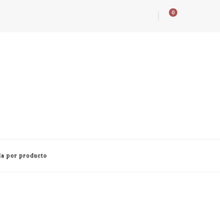
0
a por producto