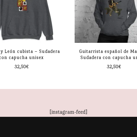
el centro
ex
n un doble pespunte
onduras o El Salvador
a y León cubista – Sudadera
Guitarrista español de M
con capucha unisex
Sudadera con capucha u
32,50
€
32,50
€
Este
Este
producto
producto
tiene
tiene
múltiples
múltiples
[instagram-feed]
variantes.
variantes.
Las
Las
opciones
opciones