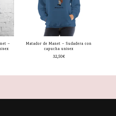
anet –
Matador de Manet – Sudadera con
nisex
capucha unisex
32,50
€
Este
producto
tiene
múltiples
variantes.
Las
opciones