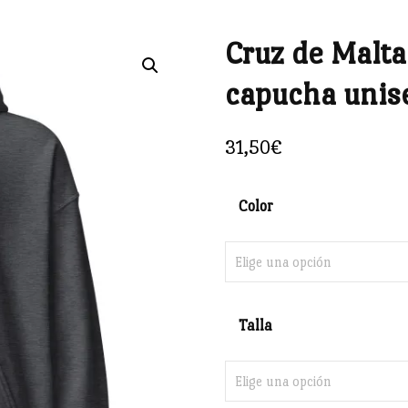
Cruz de Malt
🔍
capucha unis
31,50
€
Color
Talla