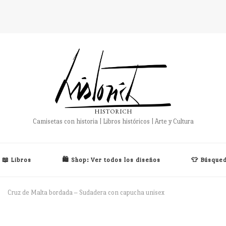
HISTORICH
Camisetas con historia | Libros históricos | Arte y Cultura
📖 Libros
🛍️ Shop: Ver todos los diseños
👕 Búsqued
Cruz de Malta bordada – Sudadera con capucha unisex