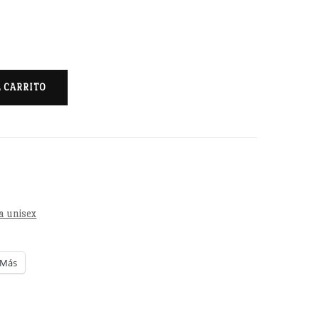
L CARRITO
a unisex
Más