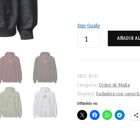
Size Guide
Cruz
AÑADIR A
de
Malta
bordada
-
SKU:
N/D
Sudadera
Categoría:
Orden de Malta
con
Etiqueta:
Sudadera con capuch
capucha
Difúndelo en:
unisex
cantidad