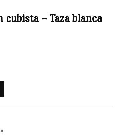
n cubista – Taza blanca
ón