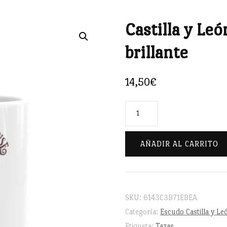
Castilla y Leó
🔍
brillante
14,50
€
Castilla
y
León
AÑADIR AL CARRITO
cubista
-
Taza
SKU:
6143C3B71EBEA
blanca
Categoría:
Escudo Castilla y Le
brillante
Etiqueta:
Tazas