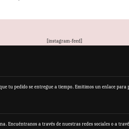
Este
producto
tiene
múltiples
[instagram-feed]
variantes.
Las
opciones
se
pueden
e tu pedido se entregue a tiempo. Emitimos un enlace para po
elegir
en
la
página
na. Encuéntranos a través de nuestras redes sociales o a travé
de