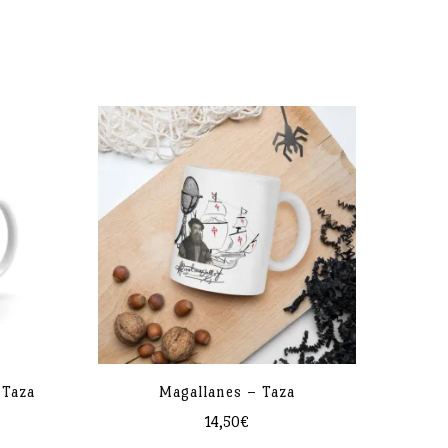
o que resistirá al microondas y al lavavajillas.
 Taza
Magallanes – Taza
14,50
€