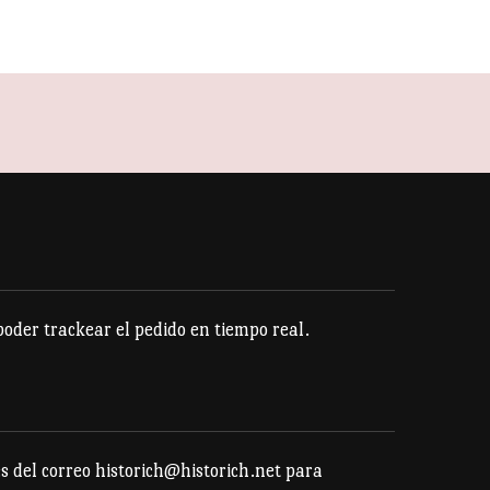
Este
producto
tiene
múltiples
variantes.
Las
opciones
se
pueden
elegir
der trackear el pedido en tiempo real.
en
la
página
de
s del correo historich@historich.net para
producto