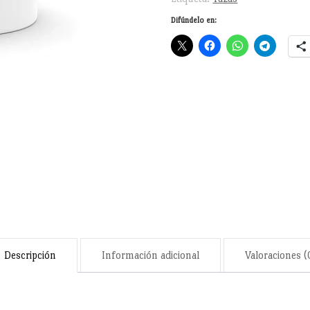
cantidad
Difúndelo en:
Descripción
Información adicional
Valoraciones (