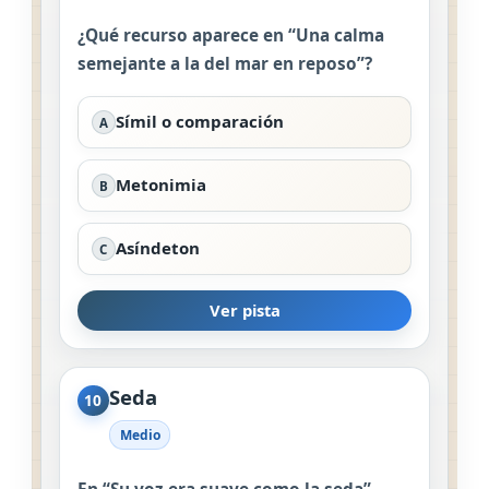
¿Qué recurso aparece en “Una calma
semejante a la del mar en reposo”?
Símil o comparación
A
Metonimia
B
Asíndeton
C
Ver pista
Seda
10
Medio