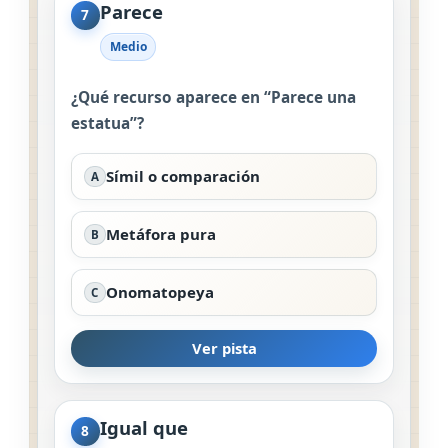
Parece
7
Medio
¿Qué recurso aparece en “Parece una
estatua”?
Símil o comparación
A
Metáfora pura
B
Onomatopeya
C
Ver pista
Igual que
8