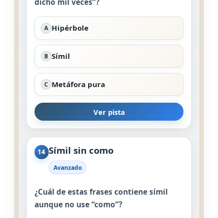
dicho mil veces”?
Hipérbole
A
Símil
B
Metáfora pura
C
Ver pista
Símil sin como
14
Avanzado
¿Cuál de estas frases contiene símil
aunque no use “como”?