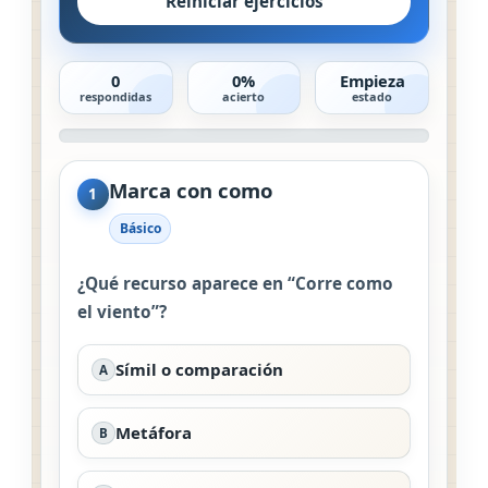
Reiniciar ejercicios
0
0%
Empieza
respondidas
acierto
estado
Marca con como
1
Básico
¿Qué recurso aparece en “Corre como
el viento”?
Símil o comparación
A
Metáfora
B