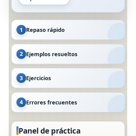
1
Repaso rápido
2
Ejemplos resueltos
3
Ejercicios
4
Errores frecuentes
Panel de práctica