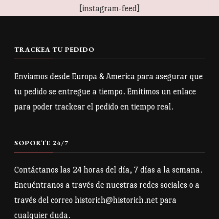
16,50€
[instagram-feed]
producto
variantes.
Las
opciones
TRACKEA TU PEDIDO
se
pueden
Enviamos desde Europa & America para asegurar que
elegir
tu pedido se entregue a tiempo. Emitimos un enlace
en
para poder trackear el pedido en tiempo real.
la
página
SOPORTE 24/7
de
producto
Contáctanos las 24 horas del día, 7 días a la semana.
Encuéntranos a través de nuestras redes sociales o a
través del correo historich@historich.net para
cualquier duda.