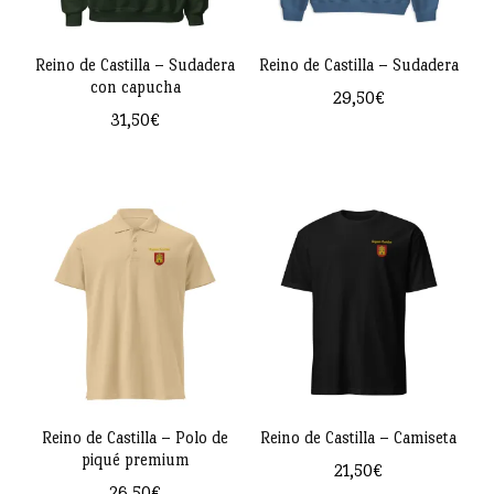
Reino de Castilla – Sudadera
Reino de Castilla – Sudadera
con capucha
29,50
€
31,50
€
Este
Este
producto
producto
tiene
tiene
múltiples
múltiples
variantes.
variantes.
Las
Las
opciones
opciones
se
se
pueden
pueden
Reino de Castilla – Polo de
Reino de Castilla – Camiseta
elegir
piqué premium
elegir
21,50
€
en
26,50
€