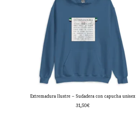
bajo
Extremadura Ilustre – Sudadera con capucha unisex
31,50
€
Este
producto
tiene