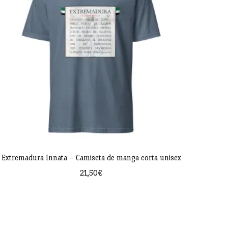
Extremadura Innata – Camiseta de manga corta unisex
21,50
€
Este
producto
tiene