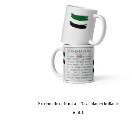
múltiples
variantes.
Las
opciones
se
pueden
elegir
en
la
página
de
Extremadura Innata – Taza blanca brillante
producto
8,50
€