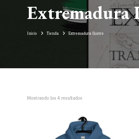
Extremadura I
Inicio
Tienda
Extremadura Ilustre
Ordenado
Mostrando los 4 resultados
por
precio:
alto
a