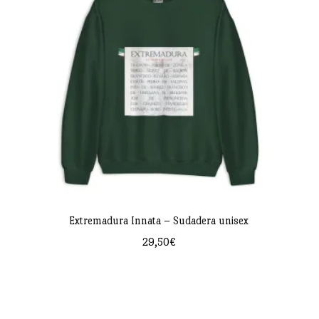
Extremadura Innata – Sudadera unisex
29,50
€
Este
producto
tiene