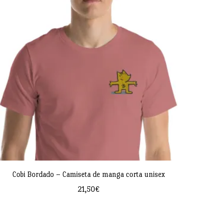
múltiples
variantes.
Las
opciones
se
pueden
elegir
en
la
página
de
Cobi Bordado – Camiseta de manga corta unisex
producto
21,50
€
Este
producto