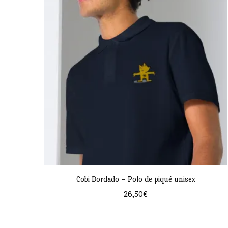
múltiples
variantes.
Las
opciones
se
pueden
elegir
en
la
página
de
Cobi Bordado – Polo de piqué unisex
producto
26,50
€
Este
producto