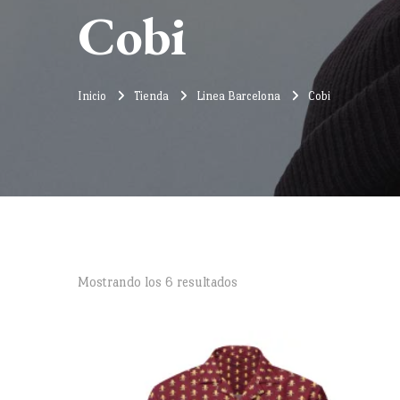
Cobi
Inicio
Tienda
Linea Barcelona
Cobi
Ordenado
Mostrando los 6 resultados
por
precio:
alto
a