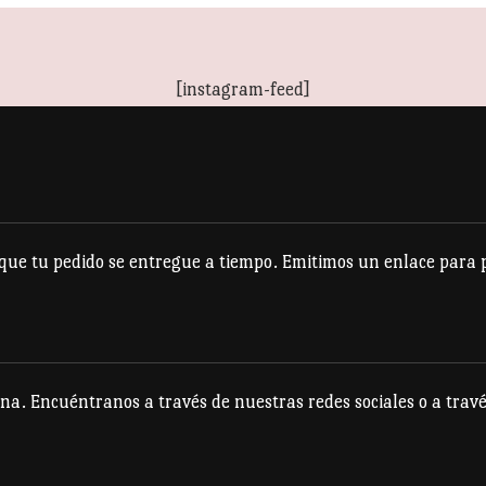
tiene
múltiples
[instagram-feed]
variantes.
Las
opciones
se
pueden
e tu pedido se entregue a tiempo. Emitimos un enlace para po
elegir
en
la
página
na. Encuéntranos a través de nuestras redes sociales o a travé
de
producto