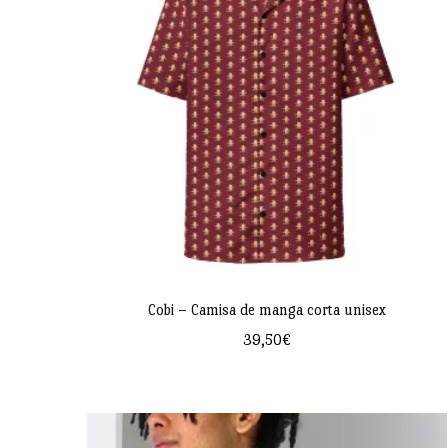
bajo
Cobi – Camisa de manga corta unisex
39,50
€
Este
producto
tiene