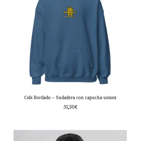
Cobi Bordado – Sudadera con capucha unisex
31,50
€
Este
producto
tiene