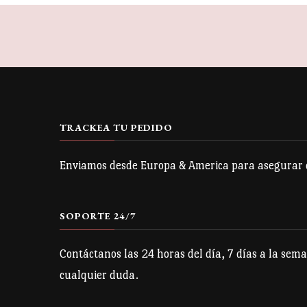
tiene
múltiples
variantes.
Las
opciones
se
TRACKEA TU PEDIDO
pueden
Enviamos desde Europa & America para asegurar qu
elegir
en
la
SOPORTE 24/7
página
Contáctanos las 24 horas del día, 7 días a la sema
de
cualquier duda.
producto