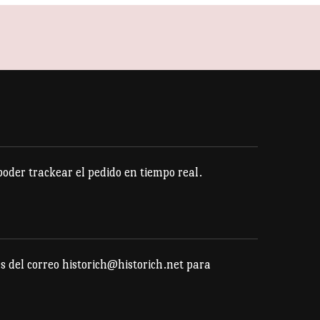
tiene
múltiples
variantes.
Las
opciones
se
pueden
der trackear el pedido en tiempo real.
elegir
en
la
página
s del correo historich@historich.net para
de
producto