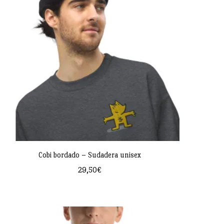
Cobi bordado – Sudadera unisex
29,50
€
Este
producto
tiene