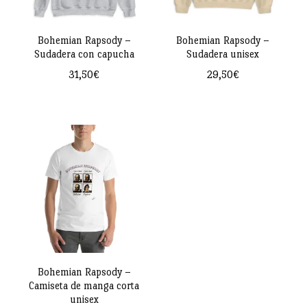
Bohemian Rapsody –
Bohemian Rapsody –
Sudadera con capucha
Sudadera unisex
31,50
€
29,50
€
Este
Este
producto
producto
tiene
tiene
múltiples
múltiples
variantes.
variantes.
Las
Las
opciones
opciones
se
se
pueden
pueden
Bohemian Rapsody –
Camiseta de manga corta
elegir
elegir
unisex