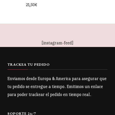
en
en
21,50
€
la
la
Este
página
página
producto
de
de
tiene
producto
producto
múltiples
[instagram-feed]
variantes.
Las
opciones
TRACKEA TU PEDIDO
se
pueden
Enviamos desde Europa & America para asegurar que
elegir
tu pedido se entregue a tiempo. Emitimos un enlace
en
para poder trackear el pedido en tiempo real.
la
página
SOPORTE 24/7