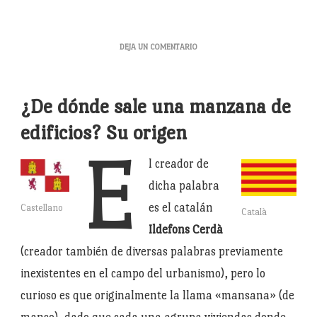
EN
DEJA UN COMENTARIO
LA
MANZANA
DE
¿De dónde sale una manzana de
LA
DISCORDIA.
edificios? Su origen
EL
E
PODIO
l creador de
DE
BARCELONA
dicha palabra
es el catalán
Castellano
Català
Ildefons Cerdà
(creador también de diversas palabras previamente
inexistentes en el campo del urbanismo), pero lo
curioso es que originalmente la llama «mansana» (de